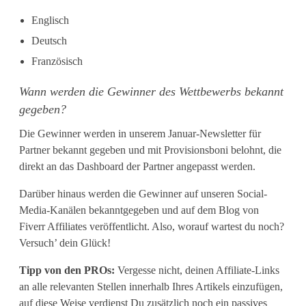
t
Englisch
Deutsch
e
Französisch
l
Wann werden die Gewinner des Wettbewerbs bekannt
l
gegeben?
e
Die Gewinner werden in unserem Januar-Newsletter für
n
Partner bekannt gegeben und mit Provisionsboni belohnt, die
direkt an das Dashboard der Partner angepasst werden.
d
Darüber hinaus werden die Gewinner auf unseren Social-
e
Media-Kanälen bekanntgegeben und auf dem Blog von
Fiverr Affiliates veröffentlicht. Also, worauf wartest du noch?
i
Versuch’ dein Glück!
n
Tipp von den PROs:
Vergesse nicht, deinen Affiliate-Links
e
an alle relevanten Stellen innerhalb Ihres Artikels einzufügen,
auf diese Weise verdienst Du zusätzlich noch ein passives