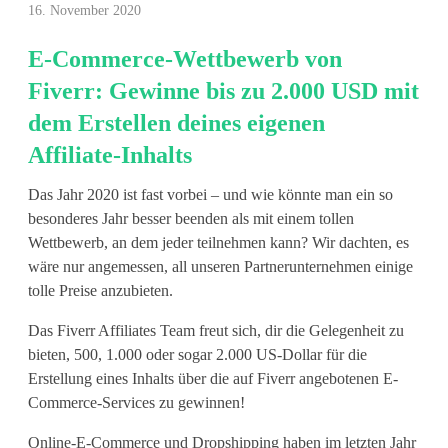
16. November 2020
-
E-Commerce-Wettbewerb von
C
Fiverr: Gewinne bis zu 2.000 USD mit
o
dem Erstellen deines eigenen
m
Affiliate-Inhalts
m
Das Jahr 2020 ist fast vorbei – und wie könnte man ein so
e
besonderes Jahr besser beenden als mit einem tollen
Wettbewerb, an dem jeder teilnehmen kann? Wir dachten, es
r
wäre nur angemessen, all unseren Partnerunternehmen einige
tolle Preise anzubieten.
c
e
Das Fiverr Affiliates Team freut sich, dir die Gelegenheit zu
bieten, 500, 1.000 oder sogar 2.000 US-Dollar für die
-
Erstellung eines Inhalts über die auf Fiverr angebotenen E-
Commerce-Services zu gewinnen!
W
Online-E-Commerce und Dropshipping haben im letzten Jahr