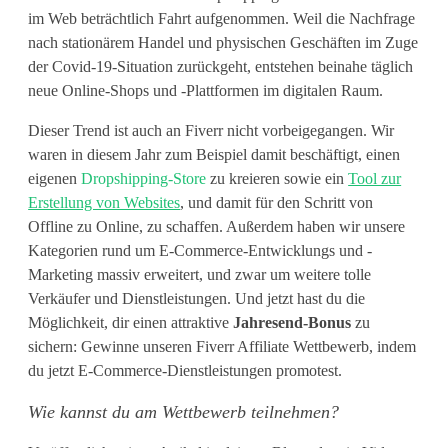
e
im Web beträchtlich Fahrt aufgenommen. Weil die Nachfrage
t
nach stationärem Handel und physischen Geschäften im Zuge
der Covid-19-Situation zurückgeht, entstehen beinahe täglich
t
neue Online-Shops und -Plattformen im digitalen Raum.
b
Dieser Trend ist auch an Fiverr nicht vorbeigegangen. Wir
e
waren in diesem Jahr zum Beispiel damit beschäftigt, einen
eigenen
Dropshipping-Store
zu kreieren sowie ein
Tool zur
w
Erstellung von Websites
, und damit für den Schritt von
e
Offline zu Online, zu schaffen. Außerdem haben wir unsere
Kategorien rund um E-Commerce-Entwicklungs und -
r
Marketing massiv erweitert, und zwar um weitere tolle
Verkäufer und Dienstleistungen. Und jetzt hast du die
b
Möglichkeit, dir einen attraktive
Jahresend-Bonus
zu
v
sichern: Gewinne unseren Fiverr Affiliate Wettbewerb, indem
du jetzt E-Commerce-Dienstleistungen promotest.
o
Wie kannst du am Wettbewerb teilnehmen?
n