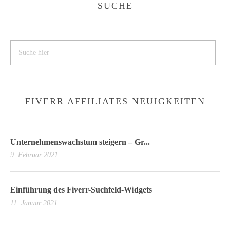
SUCHE
s
FIVERR AFFILIATES NEUIGKEITEN
Unternehmenswachstum steigern – Gr...
9. Februar 2021
Einführung des Fiverr-Suchfeld-Widgets
11. Januar 2021