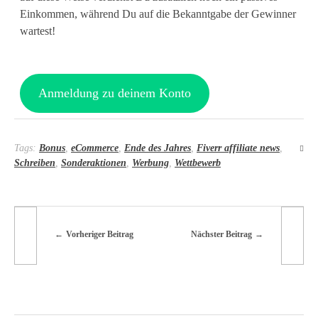
s
Einkommen, während Du auf die Bekanntgabe der Gewinner
e
wartest!
i
g
Anmeldung zu deinem Konto
e
n
Tags:
Bonus
,
eCommerce
,
Ende des Jahres
,
Fiverr affiliate news
,
e
Schreiben
,
Sonderaktionen
,
Werbung
,
Wettbewerb
n
A
Vorheriger Beitrag
Nächster Beitrag
f
f
i