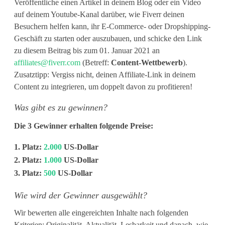
F
Veröffentliche einen Artikel in deinem Blog oder ein Video
auf deinem Youtube-Kanal darüber, wie Fiverr deinen
i
Besuchern helfen kann, ihr E-Commerce- oder Dropshipping-
Geschäft zu starten oder auszubauen, und schicke den Link
v
zu diesem Beitrag bis zum 01. Januar 2021 an
e
affiliates@fiverr.com
(Betreff:
Content-Wettbewerb
).
Zusatztipp: Vergiss nicht, deinen Affiliate-Link in deinem
r
Content zu integrieren, um doppelt davon zu profitieren!
r
Was gibt es zu gewinnen?
:
Die 3 Gewinner erhalten folgende Preise:
G
1. Platz:
2.000
US-Dollar
e
2. Platz:
1.000
US-Dollar
3. Platz:
500
US-Dollar
w
i
Wie wird der Gewinner ausgewählt?
n
Wir bewerten alle eingereichten Inhalte nach folgenden
Kriterien: Originalität, Aktualität, Lesbarkeit und danach, wie