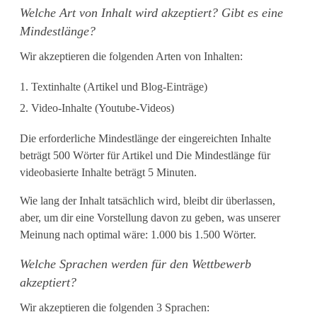
Welche Art von Inhalt wird akzeptiert? Gibt es eine
U
Mindestlänge?
S
Wir akzeptieren die folgenden Arten von Inhalten:
D
Textinhalte (Artikel und Blog-Einträge)
m
Video-Inhalte (Youtube-Videos)
i
Die erforderliche Mindestlänge der eingereichten Inhalte
t
beträgt 500 Wörter für Artikel und Die Mindestlänge für
videobasierte Inhalte beträgt 5 Minuten.
d
Wie lang der Inhalt tatsächlich wird, bleibt dir überlassen,
e
aber, um dir eine Vorstellung davon zu geben, was unserer
m
Meinung nach optimal wäre: 1.000 bis 1.500 Wörter.
E
Welche Sprachen werden für den Wettbewerb
akzeptiert?
r
Wir akzeptieren die folgenden 3 Sprachen:
s