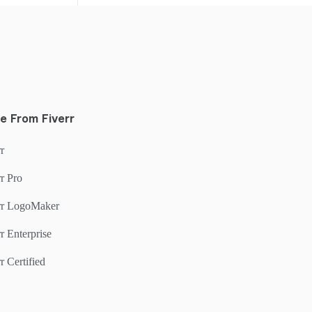
e From Fiverr
r
r Pro
rr LogoMaker
r Enterprise
r Certified