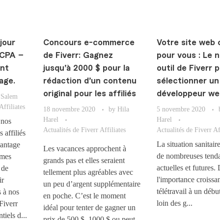
jour
Concours e-commerce
Votre site web 
 CPA –
de Fiverr: Gagnez
pour vous : Le 
ent
jusqu’à 2000 $ pour la
outil de Fiverr 
age.
rédaction d’un contenu
sélectionner un
original pour les affiliés
développeur w
 Salem
Affiliates
18 novembre 2020
by
Hila
5 novembre 2020
Harel
Harel
 nos
Actualités de Fiverr Affiliates
Actualités de Fiverr Af
affiliés
La situation sanitair
antage
Les vacances approchent à
de nombreuses tend
mmes
grands pas et elles seraient
actuelles et futures.
 de
tellement plus agréables avec
l'importance croissa
ir
un peu d’argent supplémentaire
télétravail à un déb
 à nos
en poche. C’est le moment
loin des g...
 Fiverr
idéal pour tenter de gagner un
iels d...
prix de 500 $, 1000 $ ou peut-