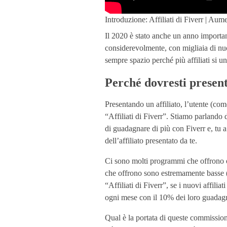
d
Introduzione: Affiliati di Fiverr | Aume
Il 2020 è stato anche un anno importante
e
considerevolmente, con migliaia di nuo
sempre spazio perché più affiliati si u
o
Perché dovresti presenta
“
Presentando un affiliato, l’utente (come
“Affiliati di Fiverr”. Stiamo parlando d
A
di guadagnare di più con Fiverr e, tu a 
dell’affiliato presentato da te.
f
Ci sono molti programmi che offrono opz
che offrono sono estremamente basse (
f
“Affiliati di Fiverr”, se i nuovi affilia
ogni mese con il 10% dei loro guadagni 
i
Qual è la portata di queste commissio