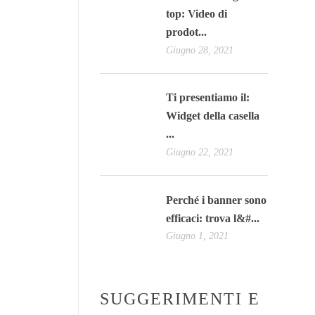
top: Video di
prodot...
Giugno 28, 2021
Ti presentiamo il:
Widget della casella
...
Giugno 22, 2021
Perché i banner sono
efficaci: trova l&#...
Giugno 1, 2021
SUGGERIMENTI E