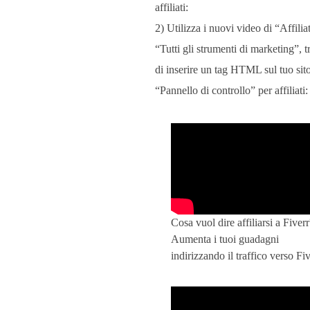
i
affiliati:
2) Utilizza i nuovi video di “Affiliat
v
“Tutti gli strumenti di marketing”, t
di inserire un tag HTML sul tuo sit
e
“Pannello di controllo” per affiliati:
r
r
”
Cosa vuol dire affiliarsi a Fiverr
e
Aumenta i tuoi guadagni
indirizzando il traffico verso Fi
r