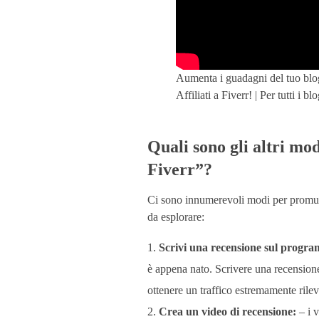
i
c
Aumenta i guadagni del tuo blo
e
Affiliati a Fiverr! | Per tutti i bl
v
Quali sono gli altri mo
i
Fiverr”?
p
Ci sono innumerevoli modi per promuov
da esplorare:
i
Scrivi una recensione sul progr
è appena nato. Scrivere una recensione
ù
ottenere un traffico estremamente rilev
Crea un video di recensione:
– i v