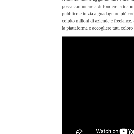
possa continuare a diffondere la tua in
u
pubblico e inizia a guadagnare più com
colpito milioni di aziende e freelance,
o
la piattaforma e accogliere tutti coloro
v
i
i
l
v
i