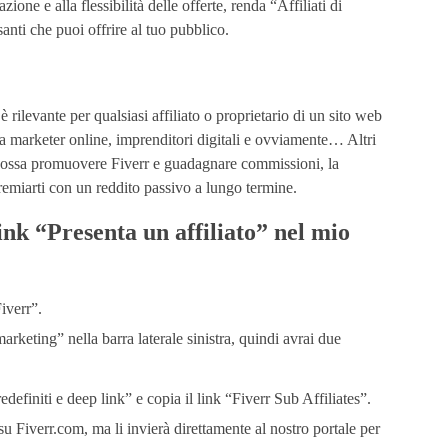
azione e alla flessibilità delle offerte, renda “Affiliati di
nti che puoi offrire al tuo pubblico.
è rilevante per qualsiasi affiliato o proprietario di un sito web
 da marketer online, imprenditori digitali e ovviamente… Altri
co possa promuovere Fiverr e guadagnare commissioni, la
remiarti con un reddito passivo a lungo termine.
ink “Presenta un affiliato” nel mio
iverr”.
arketing” nella barra laterale sinistra, quindi avrai due
edefiniti e deep link” e copia il link “Fiverr Sub Affiliates”.
u Fiverr.com, ma li invierà direttamente al nostro portale per