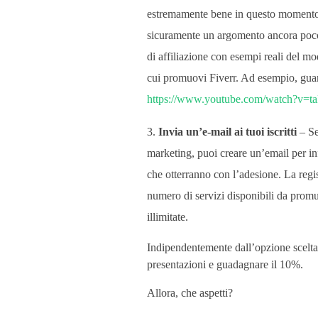
c
estremamente bene in questo momento e
sicuramente un argomento ancora poco
o
di affiliazione con esempi reali del m
m
cui promuovi Fiverr. Ad esempio, guar
https://www.youtube.com/watch?v
m
Invia un’e-mail ai tuoi iscritti
– Se 
i
marketing, puoi creare un’email per in
che otterranno con l’adesione. La regis
s
numero di servizi disponibili da prom
illimitate.
s
Indipendentemente dall’opzione scelt
presentazioni e guadagnare il 10%.
i
Allora, che aspetti?