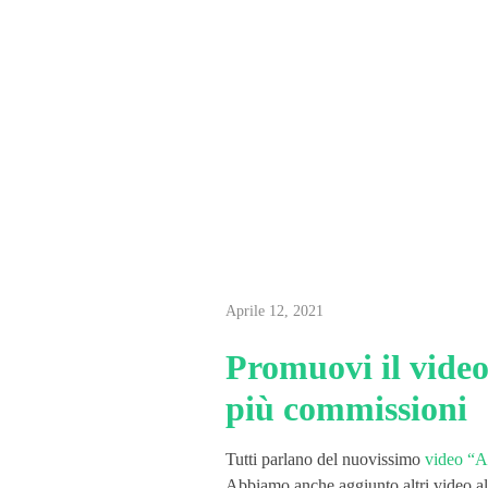
P
Aprile 12, 2021
r
Promuovi il video 
più commissioni
o
Tutti parlano del nuovissimo
video “Af
m
Abbiamo anche aggiunto altri video al 