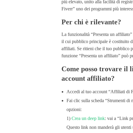
più elevato, unito alla facilità di registr
l
Fiverr” uno dei programmi più interessa
Per chi è rilevante?
i
La funzionalità “Presenta un affiliato” 
a
il cui pubblico principale è costituito
affiliati. Se ritieni che il tuo pubbli
t
funzione “Presenta un affiliato” può p
Come posso trovare il l
i
account affiliato?
d
Accedi al tuo account “Affiliati di F
Fai clic sulla scheda “Strumenti di m
i
opzioni:
1)
Crea un deep link
: vai a “Link pr
F
Questo link non manderà gli utenti s