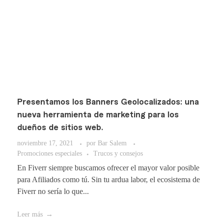
Presentamos los Banners Geolocalizados: una
nueva herramienta de marketing para los
dueños de sitios web.
noviembre 17, 2021
por
Bar Salem
Promociones especiales
Trucos y consejos
En Fiverr siempre buscamos ofrecer el mayor valor posible
para Afiliados como tú. Sin tu ardua labor, el ecosistema de
Fiverr no sería lo que...
Leer más