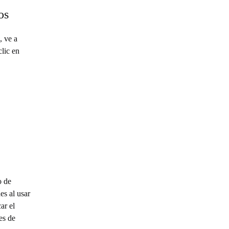
os
, ve a
lic en
o de
es al usar
ar el
es de