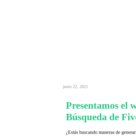
P
junio 22, 2021
r
Presentamos el 
e
Búsqueda de Fiv
s
¿Estás buscando maneras de generar 