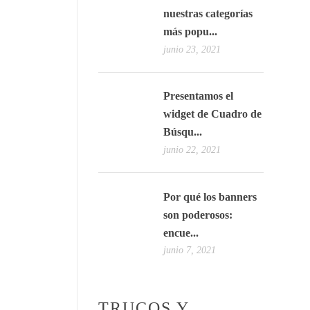
nuestras categorías
más popu...
junio 23, 2021
Presentamos el
widget de Cuadro de
Búsqu...
junio 22, 2021
Por qué los banners
son poderosos:
encue...
junio 7, 2021
TRUCOS Y