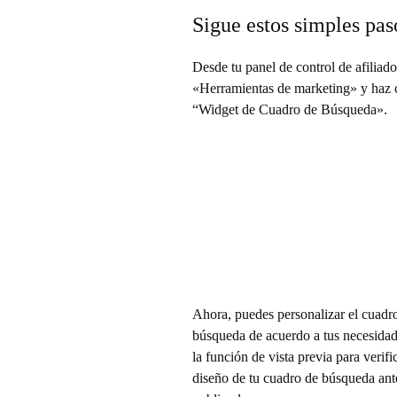
a
Sigue estos simples pas
d
Desde tu panel de control de afiliado
«Herramientas de marketing» y haz c
e
“Widget de Cuadro de Búsqueda».
F
i
v
e
Ahora, puedes personalizar el cuadr
búsqueda de acuerdo a tus necesidad
r
la función de vista previa para verific
diseño de tu cuadro de búsqueda ant