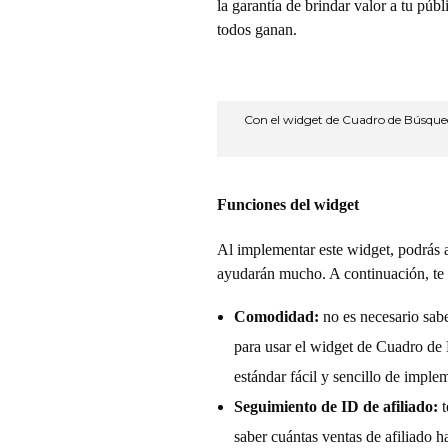
la garantía de brindar valor a tu púb
e
todos ganan.
C
Con el widget de Cuadro de Búsqueda
u
a
Funciones del widget
d
Al implementar este widget, podrás a
ayudarán mucho. A continuación, te
r
Comodidad:
no es necesario sab
para usar el widget de Cuadro de
o
estándar fácil y sencillo de implem
d
Seguimiento de ID de afiliado:
t
saber cuántas ventas de afiliado 