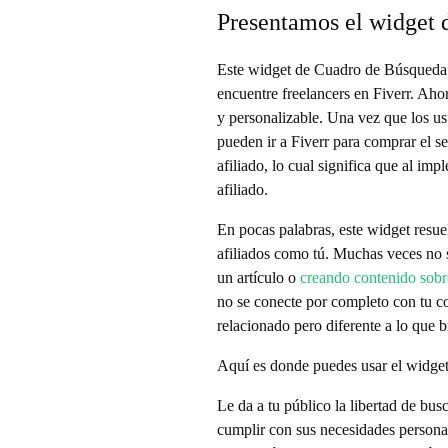
Presentamos el widget 
l
Este widget de Cuadro de Búsqueda e
w
encuentre freelancers en Fiverr. Aho
y personalizable. Una vez que los us
i
pueden ir a Fiverr para comprar el s
afiliado, lo cual significa que al i
afiliado.
d
En pocas palabras, este widget resue
g
afiliados como tú. Muchas veces no s
un artículo o
creando contenido sobre
no se conecte por completo con tu co
e
relacionado pero diferente a lo que b
t
Aquí es donde puedes usar el widge
Le da a tu público la libertad de bu
d
cumplir con sus necesidades personal