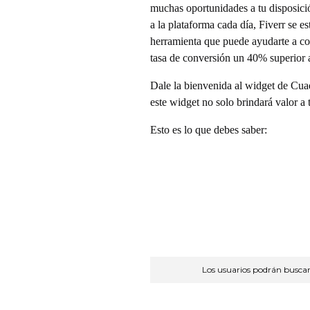
muchas oportunidades a tu disposic
e
a la plataforma cada día, Fiverr se 
herramienta que puede ayudarte a con
tasa de conversión un 40% superior a
n
Dale la bienvenida al widget de Cu
t
este widget no solo brindará valor a 
Esto es lo que debes saber:
a
m
o
s
Los usuarios podrán buscar 
e