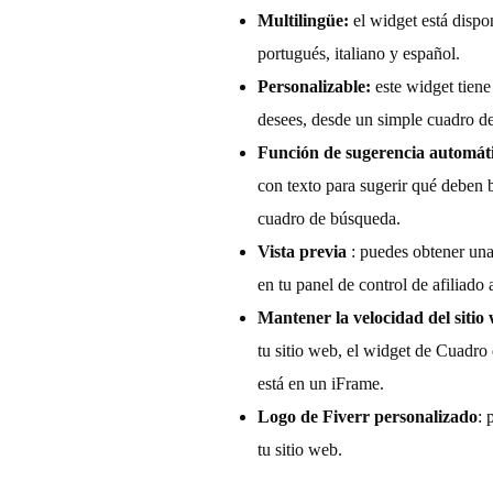
e
Multilingüe:
el widget está dispon
portugués, italiano y español.
B
Personalizable:
este widget tien
desees, desde un simple cuadro de
ú
Función de sugerencia automát
con texto para sugerir qué deben 
s
cuadro de búsqueda.
Vista previa
: puedes obtener un
q
en tu panel de control de afiliado 
u
Mantener la velocidad del sitio
tu sitio web, el widget de Cuadro
e
está en un iFrame.
Logo de Fiverr personalizado
: 
d
tu sitio web.