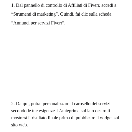
t
Dal pannello di controllo di Affiliati di Fiverr, accedi a
i
“Strumenti di marketing”. Quindi, fai clic sulla scheda
“Annunci per servizi Fiverr”.
w
e
b
d
e
g
l
i
2. Da qui, potrai personalizzare il carosello dei servizi
secondo le tue esigenze. L’anteprima sul lato destro ti
a
mostrerà il risultato finale prima di pubblicare il widget sul
sito web.
f