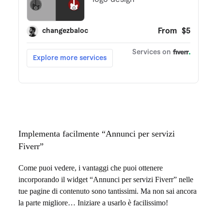
i
F
i
v
e
r
r
s
Implementa facilmente “Annunci per servizi
Fiverr”
u
i
Come puoi vedere, i vantaggi che puoi ottenere
incorporando il widget “Annunci per servizi Fiverr” nelle
s
tue pagine di contenuto sono tantissimi. Ma non sai ancora
i
la parte migliore… Iniziare a usarlo è facilissimo!