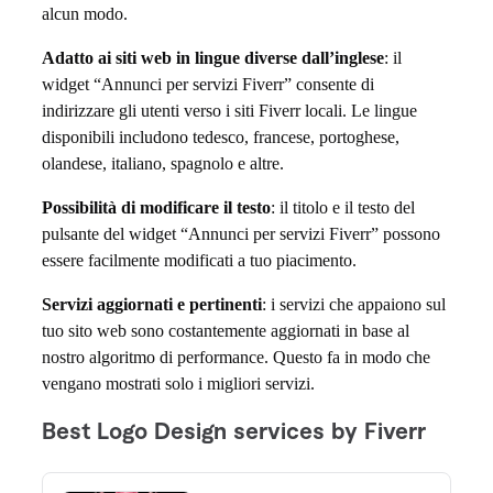
alcun modo.
i
Adatto ai siti web in lingue diverse dall’inglese
: il
d
widget “Annunci per servizi Fiverr” consente di
g
indirizzare gli utenti verso i siti Fiverr locali. Le lingue
disponibili includono tedesco, francese, portoghese,
e
olandese, italiano, spagnolo e altre.
t
Possibilità di modificare il testo
: il titolo e il testo del
p
pulsante del widget “Annunci per servizi Fiverr” possono
essere facilmente modificati a tuo piacimento.
e
Servizi aggiornati e pertinenti
: i servizi che appaiono sul
r
tuo sito web sono costantemente aggiornati in base al
nostro algoritmo di performance. Questo fa in modo che
m
vengano mostrati solo i migliori servizi.
o
s
t