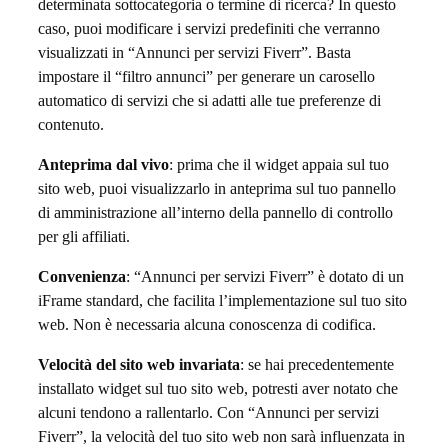
determinata sottocategoria o termine di ricerca? In questo
r
caso, puoi modificare i servizi predefiniti che verranno
r
visualizzati in “Annunci per servizi Fiverr”. Basta
impostare il “filtro annunci” per generare un carosello
”
automatico di servizi che si adatti alle tue preferenze di
contenuto.
.
Anteprima dal vivo
: prima che il widget appaia sul tuo
U
sito web, puoi visualizzarlo in anteprima sul tuo pannello
n
di amministrazione all’interno della pannello di controllo
per gli affiliati.
n
Convenienza
: “Annunci per servizi Fiverr” è dotato di un
u
iFrame standard, che facilita l’implementazione sul tuo sito
o
web. Non è necessaria alcuna conoscenza di codifica.
v
Velocità del sito web invariata
: se hai precedentemente
installato widget sul tuo sito web, potresti aver notato che
o
alcuni tendono a rallentarlo. Con “Annunci per servizi
w
Fiverr”, la velocità del tuo sito web non sarà influenzata in