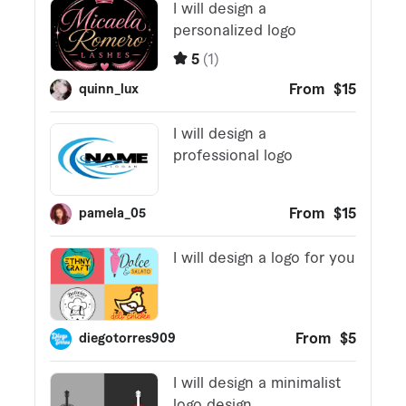
r
a
r
e
i
s
e
r
v
i
z