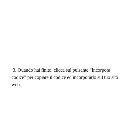
f
i
l
i
a
t
3. Quando hai finito, clicca sul pulsante “Incorpora
i
codice” per copiare il codice ed incorporarlo sul tuo sito
web.