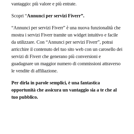
o
vantaggio: più valore e più entrate.
:
Scopri “
Annunci per servizi Fiverr”.
“
“Annunci per servizi Fiverr” è una nuova funzionalità che
A
mostra i servizi Fiverr tramite un widget intuitivo e facile
da utilizzare. Con “Annunci per servizi Fiverr”, potrai
n
arricchire il contenuto del tuo sito web con un carosello dei
n
servizi di Fiverr che generano più conversioni e
guadagnare un maggior numero di commissioni attraverso
u
le vendite di affiliazione.
n
Per dirla in parole semplici, è una fantastica
opportunità che assicura un vantaggio sia a te che al
c
tuo pubblico.
i
p
e