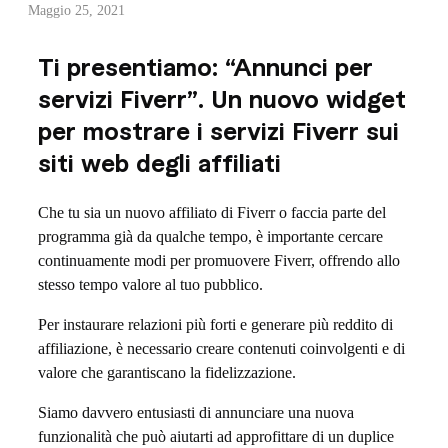
Maggio 25, 2021
i
Ti presentiamo: “Annunci per
p
servizi Fiverr”. Un nuovo widget
r
per mostrare i servizi Fiverr sui
e
siti web degli affiliati
s
Che tu sia un nuovo affiliato di Fiverr o faccia parte del
e
programma già da qualche tempo, è importante cercare
n
continuamente modi per promuovere Fiverr, offrendo allo
stesso tempo valore al tuo pubblico.
t
Per instaurare relazioni più forti e generare più reddito di
i
affiliazione, è necessario creare contenuti coinvolgenti e di
a
valore che garantiscano la fidelizzazione.
m
Siamo davvero entusiasti di annunciare una nuova
funzionalità che può aiutarti ad approfittare di un duplice