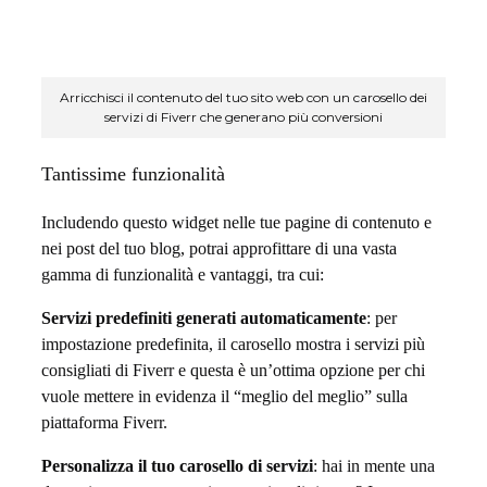
r
s
e
Arricchisci il contenuto del tuo sito web con un carosello dei
servizi di Fiverr che generano più conversioni
r
v
Tantissime funzionalità
i
Includendo questo widget nelle tue pagine di contenuto e
nei post del tuo blog, potrai approfittare di una vasta
z
gamma di funzionalità e vantaggi, tra cui:
i
Servizi predefiniti generati automaticamente
: per
F
impostazione predefinita, il carosello mostra i servizi più
consigliati di Fiverr e questa è un’ottima opzione per chi
i
vuole mettere in evidenza il “meglio del meglio” sulla
v
piattaforma Fiverr.
e
Personalizza il tuo carosello di servizi
: hai in mente una