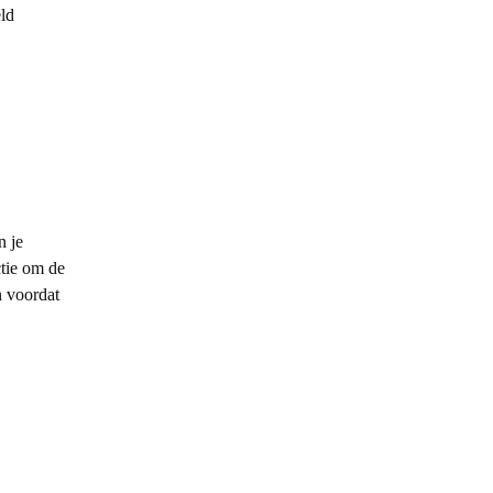
ld
n je
tie om de
n voordat