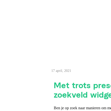
M
17 april, 2021
e
Met trots prese
t
zoekveld widg
t
Ben je op zoek naar manieren om mee