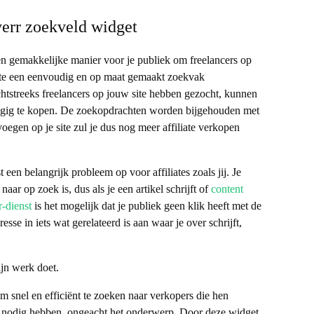
err zoekveld widget
en gemakkelijke manier voor je publiek om freelancers op
site een eenvoudig en op maat gemaakt zoekvak
htstreeks freelancers op jouw site hebben gezocht, kunnen
 gig te kopen. De zoekopdrachten worden bijgehouden met
 voegen op je site zul je dus nog meer affiliate verkopen
en belangrijk probleem op voor affiliates zoals jij. Je
naar op zoek is, dus als je een artikel schrijft of
content
r-dienst
is het mogelijk dat je publiek geen klik heeft met de
sse in iets wat gerelateerd is aan waar je over schrijft,
jn werk doet.
om snel en efficiënt te zoeken naar verkopers die hen
e nodig hebben, ongeacht het onderwerp. Door deze widget