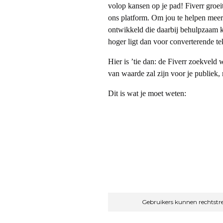
volop kansen op je pad! Fiverr groei
ons platform. Om jou te helpen mee
r
ontwikkeld die daarbij behulpzaam k
hoger ligt dan voor converterende tek
o
Hier is ’tie dan: de Fiverr zoekveld 
t
van waarde zal zijn voor je publiek,
Dit is wat je moet weten:
s
p
r
e
Gebruikers kunnen rechtstre
s