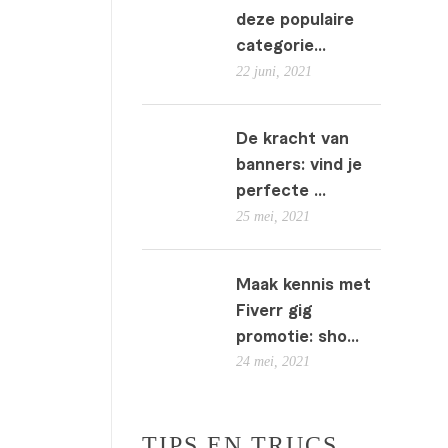
deze populaire
categorie...
22 juni, 2021
De kracht van
banners: vind je
perfecte ...
25 mei, 2021
Maak kennis met
Fiverr gig
promotie: sho...
24 mei, 2021
TIPS EN TRUCS