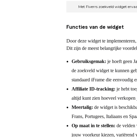
e
Met Fiverrs zoekveld widget ervaar
r
Functies van de widget
r
Door deze widget te implementeren, he
Dit zijn de meest belangrijke voorde
z
Gebruiksgemak:
je hoeft geen J
de zoekveld widget te kunnen geb
o
standaard iFrame die eenvoudig en
e
Affiliate ID-tracking:
je hebt to
altijd kunt zien hoeveel verkopen
k
Meertalig:
de widget is beschikba
Frans, Portugees, Italiaans en Spa
v
Op maat in te stellen:
de velden v
jouw voorkeur kiezen, variërend v