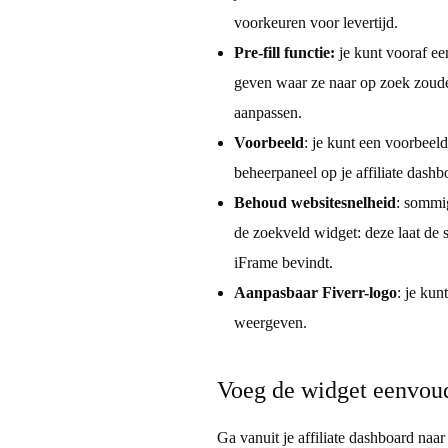
e
voorkeuren voor levertijd.
Pre-fill functie:
je kunt vooraf een
l
geven waar ze naar op zoek zoude
aanpassen.
d
Voorbeeld
: je kunt een voorbeel
w
beheerpaneel op je affiliate dashb
Behoud websitesnelheid
: sommig
i
de zoekveld widget: deze laat de s
iFrame bevindt.
d
Aanpasbaar Fiverr-logo
: je kun
weergeven.
g
Voeg de widget eenvoud
e
Ga vanuit je affiliate dashboard naar