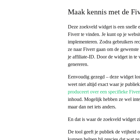
e
Maak kennis met de Fiv
n
Deze zoekveld widget is een snelle 
Fiverr te vinden. Je kunt op je web
implementeren. Zodra gebruikers rec
t
ze naar Fiverr gaan om de gewenste
je affiliate-ID. Door de widget in te
e
genereren.
Eenvoudig gezegd – deze widget lost e
r
weet niet altijd exact waar je publiek 
produceert over een specifieke Fiver
e
inhoud. Mogelijk hebben ze wel intere
maar dan net iets anders.
n
En dat is waar de zoekveld widget zi
w
De tool geeft je publiek de vrijheid 
kunnen helpen bij precies dat wat z