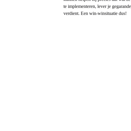
i
te implementeren, lever je gegarandee
verdient. Een win-winsituatie dus!
j
…
d
e
F
i
v