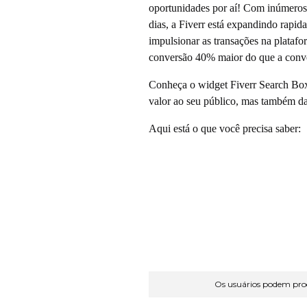
oportunidades por aí! Com inúmeros c
dias, a Fiverr está expandindo rapi
s
impulsionar as transações na platafo
conversão 40% maior do que a conve
e
Conheça o widget Fiverr Search Box
n
valor ao seu público, mas também d
Aqui está o que você precisa saber:
t
a
n
d
Os usuários podem procu
o