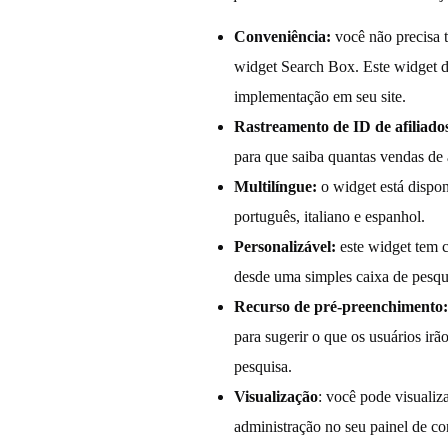
r
Conveniência:
você não precisa t
widget Search Box. Este widget 
c
implementação em seu site.
h
Rastreamento de ID de afiliado
para que saiba quantas vendas de 
B
Multilíngue:
o widget está dispon
português, italiano e espanhol.
o
Personalizável:
este widget tem c
desde uma simples caixa de pesqui
x
Recurso de pré-preenchimento
para sugerir o que os usuários ir
pesquisa.
Visualização
: você pode visualiz
administração no seu painel de co