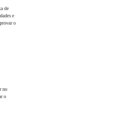
xa de
idades e
aprovar o
r no
ar o