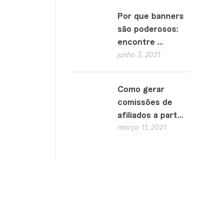
Por que banners
são poderosos:
encontre ...
junho 3, 2021
Como gerar
comissões de
afiliados a part...
março 11, 2021