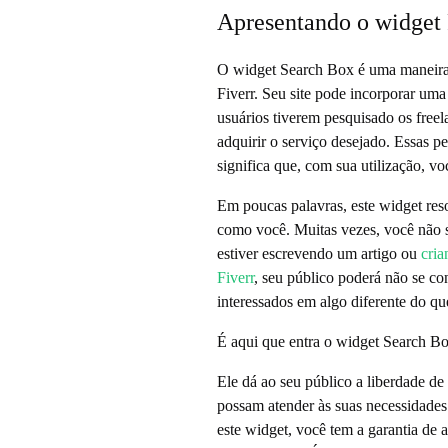
Apresentando o widget 
o
O widget Search Box é uma maneira r
w
Fiverr. Seu site pode incorporar uma
usuários tiverem pesquisado os freela
i
adquirir o serviço desejado. Essas pe
significa que, com sua utilização, vo
d
Em poucas palavras, este widget reso
como você. Muitas vezes, você não s
g
estiver escrevendo um artigo ou
cria
Fiverr
, seu público poderá não se co
interessados em algo diferente do qu
e
É aqui que entra o widget Search Bo
t
Ele dá ao seu público a liberdade de
possam atender às suas necessidade
F
este widget, você tem a garantia de