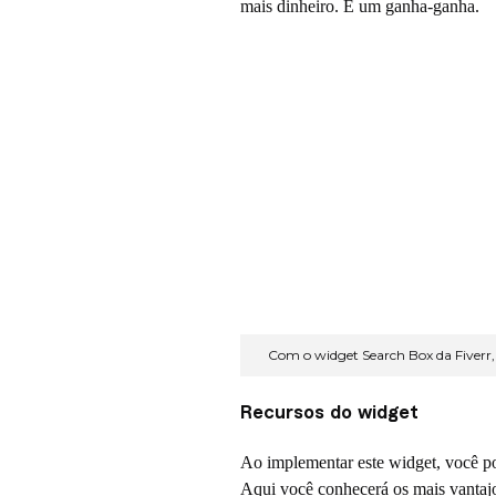
mais dinheiro. É um ganha-ganha.
i
v
e
r
r
S
Com o widget Search Box da Fiverr, 
e
Recursos do widget
a
Ao implementar este widget, você pod
Aqui você conhecerá os mais vantaj