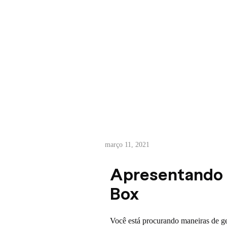
A
março 11, 2021
p
Apresentando 
r
Box
e
Você está procurando maneiras de ge