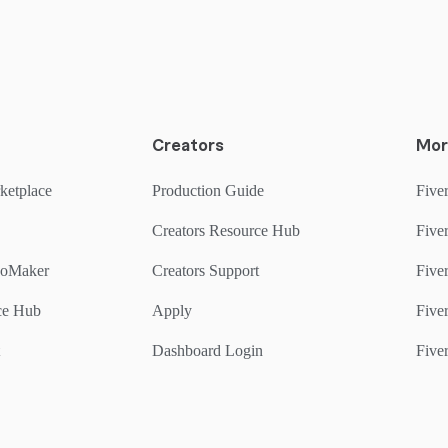
Creators
Mor
ketplace
Production Guide
Fiver
Creators Resource Hub
Fiver
goMaker
Creators Support
Five
rce Hub
Apply
Fiver
Dashboard Login
Fiver