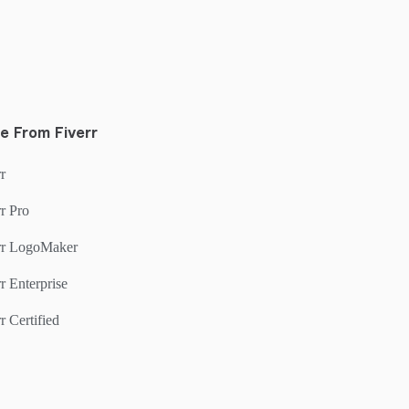
e From Fiverr
r
r Pro
rr LogoMaker
r Enterprise
r Certified