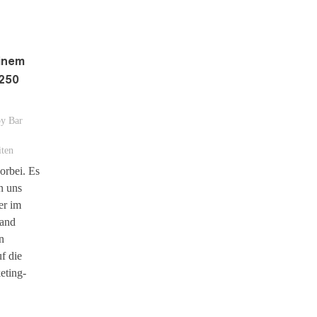
einem
 250
by
Bar
iten
vorbei. Es
n uns
er im
mand
n
f die
eting-