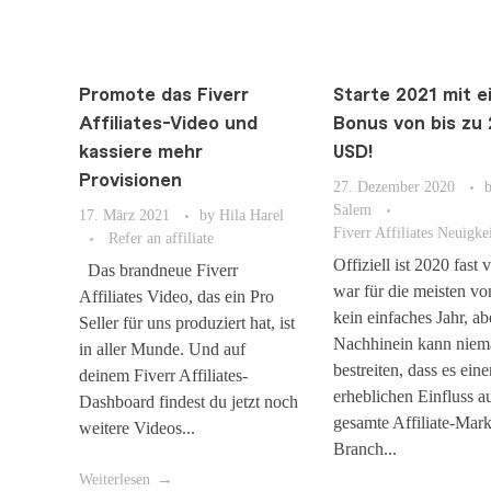
Promote das Fiverr
Starte 2021 mit 
Affiliates-Video und
Bonus von bis zu
kassiere mehr
USD!
Provisionen
27. Dezember 2020
Salem
17. März 2021
by
Hila Harel
Fiverr Affiliates Neuigke
Refer an affiliate
Offiziell ist 2020 fast 
Das brandneue Fiverr
war für die meisten vo
Affiliates Video, das ein Pro
kein einfaches Jahr, ab
Seller für uns produziert hat, ist
Nachhinein kann nie
in aller Munde. Und auf
bestreiten, dass es eine
deinem Fiverr Affiliates-
erheblichen Einfluss au
Dashboard findest du jetzt noch
gesamte Affiliate-Mark
weitere Videos...
Branch...
Weiterlesen