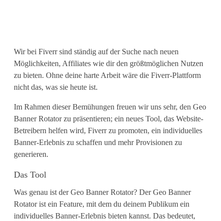
d
e
n
Wir bei Fiverr sind ständig auf der Suche nach neuen
G
Möglichkeiten, Affiliates wie dir den größtmöglichen Nutzen
zu bieten. Ohne deine harte Arbeit wäre die Fiverr-Plattform
e
nicht das, was sie heute ist.
o
Im Rahmen dieser Bemühungen freuen wir uns sehr, den Geo
B
Banner Rotator zu präsentieren; ein neues Tool, das Website-
Betreibern helfen wird, Fiverr zu promoten, ein individuelles
a
Banner-Erlebnis zu schaffen und mehr Provisionen zu
n
generieren.
n
Das Tool
e
Was genau ist der Geo Banner Rotator? Der Geo Banner
Rotator ist ein Feature, mit dem du deinem Publikum ein
r
individuelles Banner-Erlebnis bieten kannst. Das bedeutet,