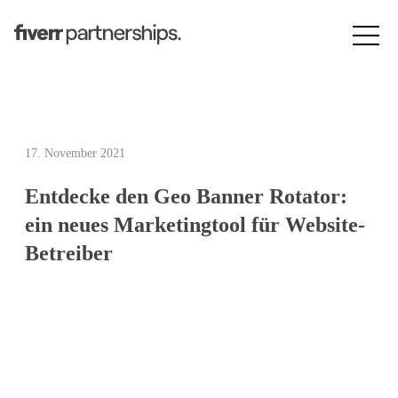
E
17. November 2021
n
Entdecke den Geo Banner Rotator:
t
ein neues Marketingtool für Website-
d
Betreiber
e
c
k
e