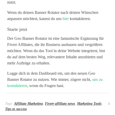
s
nutzt.
i
Wenn du deinen Banner Rotator nach deinen Wünschen
anpassen möchtest, kannst du uns
hier
kontaktieren.
t
Starte jetzt
e
Der Geo Banner Rotator ist eine fantastische Ergänzung für
-
Fiverr Affiliates, die ihr Business ausbauen und vergrößern
B
möchten. Wenn du das Tool in deine Website integrierst, bist
du auf dem besten Weg, relevantere Inhalte anzubieten und
e
mehr Aufträge zu erhalten.
t
Logge dich in dein Dashboard ein, um den neuen Geo
r
Banner Rotator zu nutzen. Wie immer, zögere nicht,
uns zu
kontaktieren
, wenn du Fragen hast.
e
i
Tags:
Affiliate Marketing
,
Fiverr affiliate news
,
Marketing Tools
,
b
Tips to success