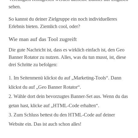
sehen.
e
u
So kannst du deiner Zielgruppe ein noch individuelleres
Erlebnis bieten. Ziemlich cool, oder?
e
Wie man auf das Tool zugreift
s
Die gute Nachricht ist, dass es wirklich einfach ist, den Geo
M
Banner Rotator zu nutzen. Alles, was du tun musst, ist, diese
drei Schritte zu befolgen:
a
r
Im Seitenmenü klickst du auf „Marketing-Tools“. Dann
klickst du auf „Geo Banner Rotator“.
k
Wähle dort dein bevorzugtes Banner-Set aus. Wenn du das
e
getan hast, klicke auf „HTML-Code erhalten“.
t
Zum Schluss bettest du den HTML-Code auf deiner
i
Website ein. Das ist auch schon alles!