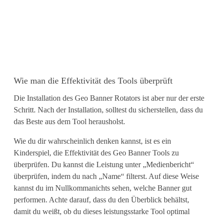
n
g
t
o
o
Wie man die Effektivität des Tools überprüft
l
Die Installation des Geo Banner Rotators ist aber nur der erste
f
Schritt. Nach der Installation, solltest du sicherstellen, dass du
das Beste aus dem Tool herausholst.
ü
Wie du dir wahrscheinlich denken kannst, ist es ein
r
Kinderspiel, die Effektivität des Geo Banner Tools zu
W
überprüfen. Du kannst die Leistung unter „Medienbericht“
überprüfen, indem du nach „Name“ filterst. Auf diese Weise
e
kannst du im Nullkommanichts sehen, welche Banner gut
performen. Achte darauf, dass du den Überblick behältst,
b
damit du weißt, ob du dieses leistungsstarke Tool optimal