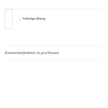
e
r
Vorheriger Beitrag
Kommentarfunktion ist geschlossen