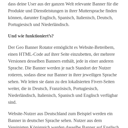
dass deine User aus der ganzen Welt relevante Banner für die
R
Produkte und Dienstleistungen in ihrer Muttersprache finden
o
können, darunter Englisch, Spanisch, Italienisch, Deutsch,
Portugiesisch und Niederländisch.
t
Und wie funktioniert’s?
a
Der Geo Banner Rotator ermöglicht es Website-Betreibern,
t
einen HTML-Code auf ihrer Seite einzubetten, der mehrere
o
Versionen desselben Banners enthält, jede in einer anderen
Sprache. Die Banner werden je nach Standort der Nutzer
r
rotieren, sodass diese nur Banner in ihrer jeweiligen Sprache
:
sehen. Wir leiten sie dann zu den lokalisierten Fiverr-Seiten
weiter, die in Deutsch, Französisch, Portugiesisch,
e
Niederländisch, Italienisch, Spanisch und Englisch verfügbar
i
sind.
n
Website-Nutzer aus Deutschland zum Beispiel werden ein
Banner in deutscher Sprache sehen. Nutzer aus dem
n
Vereinigten Königreich werden dasselbe Banner auf Englisch